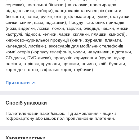
сережки), постільної білизни (наволочки, простирадла,
підодіяльники, набори), канцтоварів та сувенірів (зошити,
блокноти, папки, ручки, олівці, фломастери, гумки, статуетки,
свічки, свічки, вази, підставки), Посуду і столових приладів
(ножі, виделки, ложки, ложки, тарілки, блюдця, чашки, миски,
каструлі, підноси, келихи, чарки, склянки, пляшки, ємності),
книжково-журнальної продукції (книги, журнали, плакати,
календарі, листівки), аксесуарів для мобільних телефонів і
комп'ютерів (корпусу телефонів, чохли, навушники, підставки,
CD-диски, DVD-диски), продуктів харчування (крупи, цукор,
насіння, горішки, круасани, пряники, печиво, хліб, булочки,
коржі для тортів, вафельні коржі, трубочки).
Приховати
Спосіб упаковки
Поліетиленовий пакет/мішок. Під замовлення - ящик з
гофрокартону або мішок поліпропіленовий плетений.
Характеристики