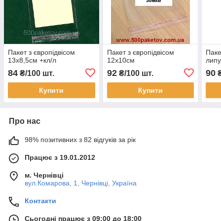
Пакет з європідвісом
Пакет з європідвісом
Паке
13х8,5см +кл/л
12х10см
липу
84
92
90
₴/100 шт.
₴/100 шт.
₴
Купити
Купити
Про нас
98% позитивних з 82 відгуків за рік
Працює з 19.01.2012
м. Чернівці
вул.Комарова, 1, Чернівці, Україна
Контакти
Сьогодні працює з 09:00 до 18:00