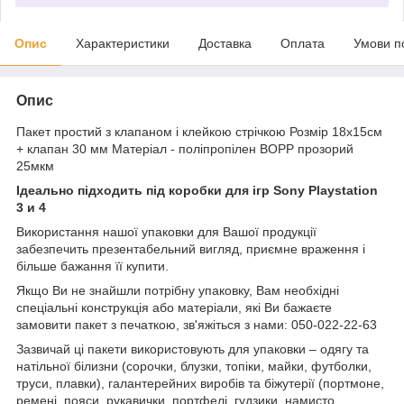
Опис
Характеристики
Доставка
Оплата
Умови п
Опис
Пакет простий з клапаном і клейкою стрічкою Розмір 18х15см
+ клапан 30 мм Матеріал - поліпропілен BOPP прозорий
25мкм
Ідеально підходить під коробки для ігр Sony Playstation
3 и 4
Використання нашої упаковки для Вашої продукції
забезпечить презентабельний вигляд, приємне враження і
більше бажання її купити.
Якщо Ви не знайшли потрібну упаковку, Вам необхідні
спеціальні конструкція або матеріали, які Ви бажаєте
замовити пакет з печаткою, зв'яжіться з нами: 050-022-22-63
Зазвичай ці пакети використовують для упаковки – одягу та
натільної білизни (сорочки, блузки, топіки, майки, футболки,
труси, плавки), галантерейних виробів та біжутерії (портмоне,
ремені, пояси, рукавички, портфелі, гудзики, намисто,