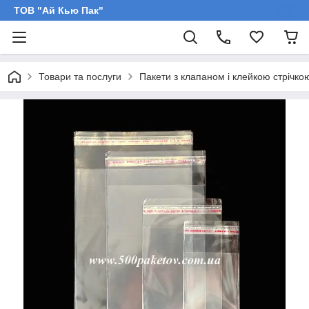
ТОВ "Ай Кью Пак"
Товари та послуги
Пакети з клапаном і клейкою стрічко