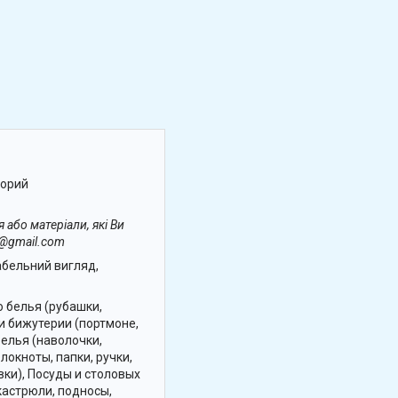
зорий
 або матеріали, які Ви
v@gmail.com
абельний вигляд,
о белья (рубашки,
 и бижутерии (портмоне,
белья (наволочки,
локноты, папки, ручки,
вки), Посуды и столовых
 кастрюли, подносы,