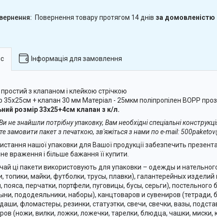
повернення товару протягом 14 днів
за домовленістю
с
Інформація для замовлення
 простий з клапаном і клейкою стрічкою
р 35х25см + клапан 30 мм Матеріал - 25мкм поліпропілен BOPP про
ний розмір 33х25+4см клапан з к/л.
и не знайшли потрібну упаковку, Вам необхідні спеціальні конструкція
те замовити пакет з печаткою, зв'яжіться з нами по e-mail: 500paketo
истання нашої упаковки для Вашої продукції забезпечить презент
не враження і більше бажання її купити.
чай ці пакети використовують для упаковки – одежды и нательног
и, топики, майки, футболки, трусы, плавки), галантерейных изделий
, пояса, перчатки, портфели, пуговицы, бусы, серьги), постельного 
ыни, пододеяльники, наборы), канцтоваров и сувениров (тетради, б
даши, фломастеры, резинки, статуэтки, свечи, свечки, вазы, подста
ров (ножи, вилки, ложки, ложечки, тарелки, блюдца, чашки, миски,