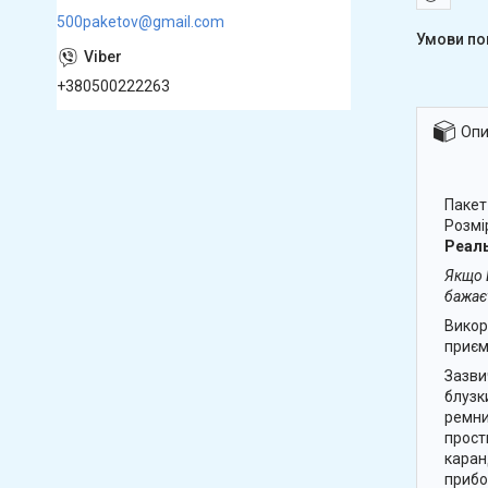
500paketov@gmail.com
+380500222263
Опи
Пакет
Розмі
Реаль
Якщо В
бажає
Викор
приєм
Зазви
блузк
ремни
прост
каран
прибо