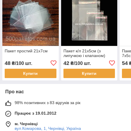
Пакет простий 21х7см
Пакет к/л 21х5см (з
Паке
липучкою і клапаном)
7х5с
48
42
54
₴/100 шт.
₴/100 шт.
₴
Купити
Купити
Про нас
98% позитивних з 83 відгуків за рік
Працює з 19.01.2012
м. Чернівці
вул.Комарова, 1, Чернівці, Україна