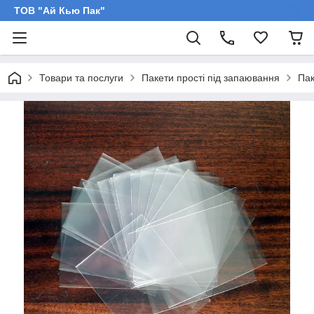
ТОВ "Ай Кью Пак"
Товари та послуги
Пакети прості під запаювання
Пак