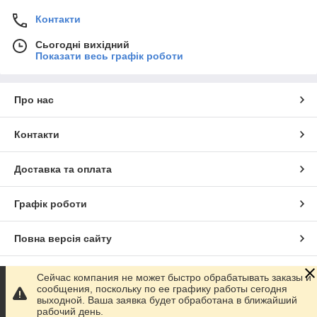
Контакти
Сьогодні вихідний
Показати весь графік роботи
Про нас
Контакти
Доставка та оплата
Графік роботи
Повна версія сайту
Сайт створено на маркетплейсі
Prom.ua
Сейчас компания не может быстро обрабатывать заказы и
сообщения, поскольку по ее графику работы сегодня
выходной. Ваша заявка будет обработана в ближайший
Політика конфіденційності
рабочий день.