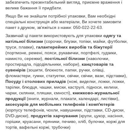
забезпечить презентабельний вигляд, приємне враження і
велике бажання її придбати.
Якщо Ви не знайшли потрібної упаковки, Вам необхідні
спеціальні конструкція або матеріали, Ви хочете замовити
пакет з друком, зв'яжіться з нами: 050-022-22-63.
Зазвичай ці пакети використовують для упаковки
одягу та
натільної білизни
(сорочки, блузки, топіки, майки, футболки,
труси, плавки),
галантерейних виробів та біжутерії
(портмоне, ремені, пояси, рукавички, портфелі, гудзики,
намисто, сережки),
постільної білизни
(наволочки,
простирадла, підодіяльники, набори),
канцтоварів та
сувенірів
(зошити, блокноти, папки, ручки, олівці,
фломастери, гумки, статуетки, свічки, свічки, вази, підставки),
Посуду і столових приладів
(ножі, виделки, ложки, ложки,
тарілки, блюдця, чашки, миски, каструлі, підноси, келихи,
чарки, склянки, пляшки, ємності),
книжково-журнальної
продукції
(книги, журнали, плакати, календарі, листівки),
аксесуарів для мобільних телефонів і комп'ютерів
(корпусу телефонів, чохли, навушники, підставки, CD-диски,
DVD-диски),
продуктів харчування
(крупи, цукор, насіння,
горішки, круасани, пряники, печиво, хліб, булочки, коржі для
тортів, вафельні коржі, трубочки)