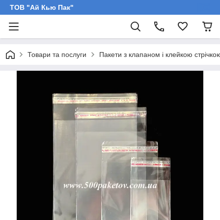
ТОВ "Ай Кью Пак"
Товари та послуги
Пакети з клапаном і клейкою стрічко