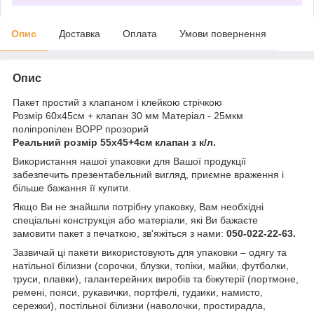
Опис
Доставка
Оплата
Умови повернення
Опис
Пакет простий з клапаном і клейкою стрічкою
Розмір 60х45см + клапан 30 мм Матеріал - 25мкм
поліпропілен BOPP прозорий
Реальний розмір 55х45+4см клапан з к/л.
Використання нашої упаковки для Вашої продукції
забезпечить презентабельний вигляд, приємне враження і
більше бажання її купити.
Якщо Ви не знайшли потрібну упаковку, Вам необхідні
спеціальні конструкція або матеріали, які Ви бажаєте
замовити пакет з печаткою, зв'яжіться з нами:
050-022-22-63.
Зазвичай ці пакети використовують для упаковки – одягу та
натільної білизни (сорочки, блузки, топіки, майки, футболки,
труси, плавки), галантерейних виробів та біжутерії (портмоне,
ремені, пояси, рукавички, портфелі, гудзики, намисто,
сережки), постільної білизни (наволочки, простирадла,