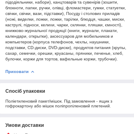
підодіяльники, набори), канцтоварів та сувенірів (зошити,
блокноти, папки, ручки, олівці, фломастери, гумки, статуетки,
свічки, свічки, вази, підставки), Посуду і столових приладів
(ножі, виделки, ложки, ложки, тарілки, блюдця, чашки, миски,
каструлі, підноси, келихи, чарки, склянки, пляшки, ємності),
книжково-журнальної продукції (книги, журнали, плакати,
календари, открытки), аксессуаров для мобильников и
компьютеров (корпуса телефонов, чехлы, наушники,
подставки, CD-диски, DVD-диски), продуктов питания (крупы,
сахар, семечки, орешки, круасаны, пряники, печенье, хлеб,
булочки, коржи для тортов, вафельные коржи, трубочки).
Приховати
Спосіб упаковки
Поліетиленовий пакет/мішок. Під замовлення - ящик з
гофрокартону або мішок поліпропіленовий плетений.
Умови доставки