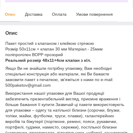
Опис
Доставка
Оплата
Умови повернення
Опис
Пакет простий з клапаном і клейкою стрічкою
Розмір 50х11см + клапан 30 мм Матеріал - 25мкм
поліпропілен BOPP прозорий
Реальний розмір 48х11+4см клапан з к/л.
Якщо Ви не знайшли потрібну упаковку, Вам необхідні
спеціальні конструкція або матеріали, які Ви бажаєте
замовити пакет з печаткою, зв'яжіться з нами по e-mail:
500paketov@gmail.com
Використання нашої упаковки для Вашої продукції
забезпечить презентабельний вигляд, приємне враження і
більше бажання її купити.Зазвичай ці пакети використовують
для упаковки – одягу та натільної білизни (сорочки, блузки,
топіки, майки, футболки, труси, плавки), галантерейних
виробів та біжутерії (портмоне, ремені, пояси, рукавички,
портфелі, гудзики, намисто, сережки), постільної білизни
(наволочки, простирадла, підодіяльники, набори), канцтоварів