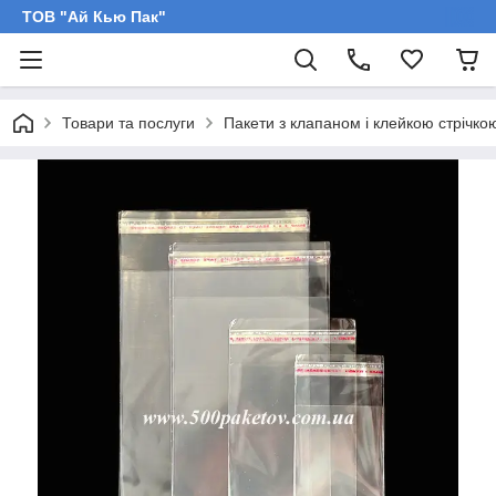
ТОВ "Ай Кью Пак"
Товари та послуги
Пакети з клапаном і клейкою стрічко