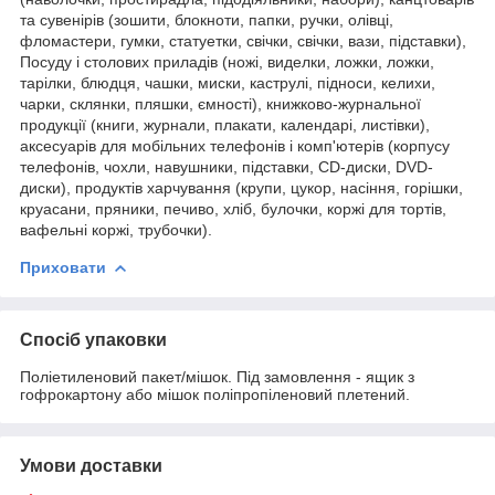
та сувенірів (зошити, блокноти, папки, ручки, олівці,
фломастери, гумки, статуетки, свічки, свічки, вази, підставки),
Посуду і столових приладів (ножі, виделки, ложки, ложки,
тарілки, блюдця, чашки, миски, каструлі, підноси, келихи,
чарки, склянки, пляшки, ємності), книжково-журнальної
продукції (книги, журнали, плакати, календарі, листівки),
аксесуарів для мобільних телефонів і комп'ютерів (корпусу
телефонів, чохли, навушники, підставки, CD-диски, DVD-
диски), продуктів харчування (крупи, цукор, насіння, горішки,
круасани, пряники, печиво, хліб, булочки, коржі для тортів,
вафельні коржі, трубочки).
Приховати
Спосіб упаковки
Поліетиленовий пакет/мішок. Під замовлення - ящик з
гофрокартону або мішок поліпропіленовий плетений.
Умови доставки