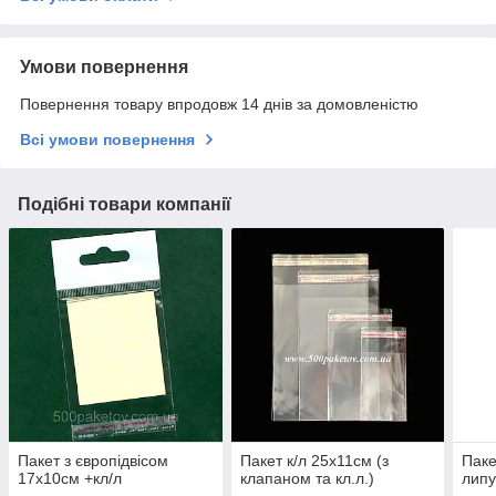
Умови повернення
Повернення товару впродовж 14 днів за домовленістю
Всі умови повернення
Подібні товари компанії
Пакет з європідвісом
Пакет к/л 25х11см (з
Паке
17х10см +кл/л
клапаном та кл.л.)
липу