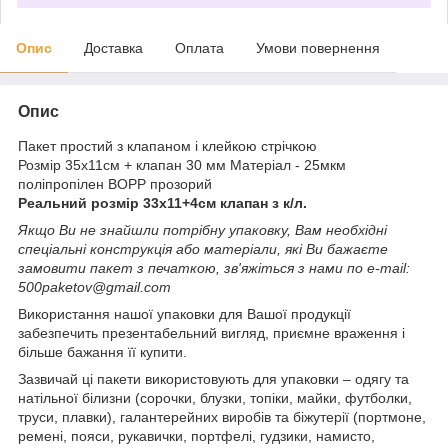
Опис
Доставка
Оплата
Умови повернення
Опис
Пакет простий з клапаном і клейкою стрічкою
Розмір 35х11см + клапан 30 мм Матеріал - 25мкм
поліпропілен BOPP прозорий
Реальний розмір 33х11+4см клапан з к/л.
Якщо Ви не знайшли потрібну упаковку, Вам необхідні
спеціальні конструкція або матеріали, які Ви бажаєте
замовити пакет з печаткою, зв'яжіться з нами по e-mail:
500paketov@gmail.com
Використання нашої упаковки для Вашої продукції
забезпечить презентабельний вигляд, приємне враження і
більше бажання її купити.
Зазвичай ці пакети використовують для упаковки – одягу та
натільної білизни (сорочки, блузки, топіки, майки, футболки,
труси, плавки), галантерейних виробів та біжутерії (портмоне,
ремені, пояси, рукавички, портфелі, гудзики, намисто,