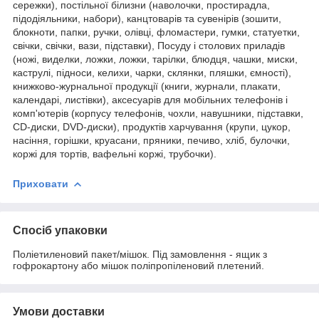
сережки), постільної білизни (наволочки, простирадла,
підодіяльники, набори), канцтоварів та сувенірів (зошити,
блокноти, папки, ручки, олівці, фломастери, гумки, статуетки,
свічки, свічки, вази, підставки), Посуду і столових приладів
(ножі, виделки, ложки, ложки, тарілки, блюдця, чашки, миски,
каструлі, підноси, келихи, чарки, склянки, пляшки, ємності),
книжково-журнальної продукції (книги, журнали, плакати,
календарі, листівки), аксесуарів для мобільних телефонів і
комп'ютерів (корпусу телефонів, чохли, навушники, підставки,
CD-диски, DVD-диски), продуктів харчування (крупи, цукор,
насіння, горішки, круасани, пряники, печиво, хліб, булочки,
коржі для тортів, вафельні коржі, трубочки).
Приховати
Спосіб упаковки
Поліетиленовий пакет/мішок. Під замовлення - ящик з
гофрокартону або мішок поліпропіленовий плетений.
Умови доставки