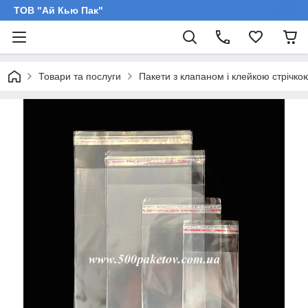
ТОВ "Ай Кью Пак"
Товари та послуги
Пакети з клапаном і клейкою стрічко