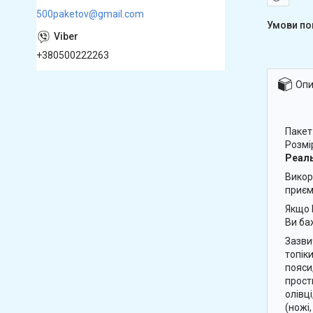
500paketov@gmail.com
+380500222263
Опи
Пакет
Розмі
Реаль
Викор
приєм
Якщо 
Ви ба
Зазви
топіки
пояси
прост
олівці
(ножі,