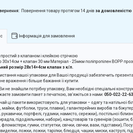
повернення товару протягом 14 днів
за домовленістю
с
Інформація для замовлення
 простий з клапаном і клейкою стрічкою
р 30х14см + клапан 30 мм Матеріал - 25мкм поліпропілен BOPP про
ний розмір 28х14+4см клапан з к/л.
истання нашої упаковки для Вашої продукції забезпечить презент
не враження і більше бажання її купити.
Ви не знайшли потрібну упаковку, Вам необхідні спеціальні конструк
жаєте замовити пакет з печаткою, зв'яжіться з нами:
050-022-22-63
чай ці пакети використовують для упаковки – одягу та натільної біл
, майки, футболки, труси, плавки), галантерейних виробів та біжутер
, рукавички, портфелі, гудзики, намисто, сережки), постільної білиз
ирадла, підодіяльники, набори), канцтоварів та сувенірів (зошити, б
, фломастери, гумки, статуетки, свічки, свічки, вази, підставки), Пос
 виделки, ложки, ложки, тарілки, блюдця, чашки, миски, каструлі, під