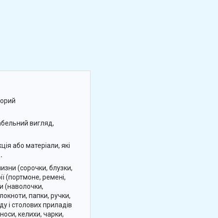
зорий
абельний вигляд,
ція або матеріали, які
.
изни (сорочки, блузки,
ії (портмоне, ремені,
ни (наволочки,
локноти, папки, ручки,
уду і столових приладів
носи, келихи, чарки,