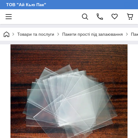
ТОВ "Ай Кью Пак"
Товари та послуги
Пакети прості під запаювання
Пак