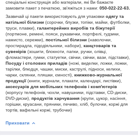
спеціальні конструкція або матеріали, які Ви бажаєте
замовити пакет з печаткою, зв'яжіться з нами:
050-022-22-63.
Зазвичай ці пакети використовують для упаковки
одягу та
натільної білизни
(сорочки, блузки, топіки, майки, футболки,
труси, плавки),
галантерейних виробів та біжутерії
(портмоне, ремені, пояси, рукавички, портфелі, гудзики,
намисто, сережки),
постільної білизни
(наволочки,
простирадла, підодіяльники, набори),
канцтоварів та
сувенірів
(зошити, блокноти, папки, ручки, олівці,
фломастери, гумки, статуетки, свічки, свічки, вази, підставки),
Посуду і столових приладів
(ножі, виделки, ложки, ложки,
тарілки, блюдця, чашки, миски, каструлі, підноси, келихи,
чарки, склянки, пляшки, ємності),
книжково-журнальної
продукції
(книги, журнали, плакати, календарі, листівки),
аксесуарів для мобільних телефонів і комп'ютерів
(корпусу телефонів, чохли, навушники, підставки, CD-диски,
DVD-диски),
продуктів харчування
(крупи, цукор, насіння,
горішки, круасани, пряники, печиво, хліб, булочки, коржі для
тортів, вафельні коржі, трубочки)
Приховати