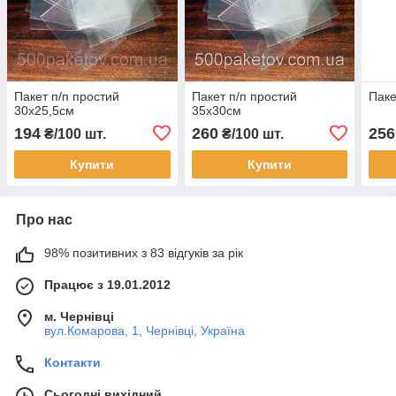
Пакет п/п простий
Пакет п/п простий
Паке
30х25,5см
35х30см
194
260
256
₴/100 шт.
₴/100 шт.
Купити
Купити
Про нас
98% позитивних з 83 відгуків за рік
Працює з 19.01.2012
м. Чернівці
вул.Комарова, 1, Чернівці, Україна
Контакти
Сьогодні вихідний