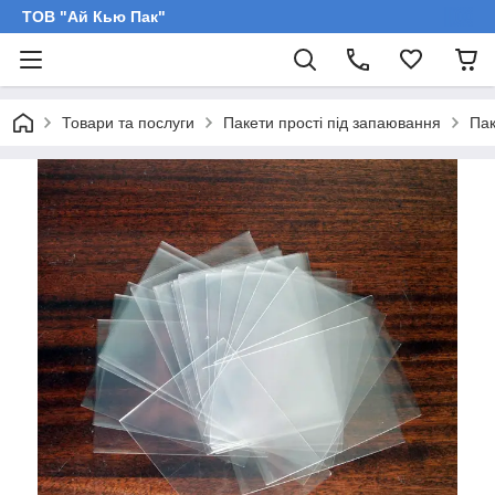
ТОВ "Ай Кью Пак"
Товари та послуги
Пакети прості під запаювання
Пак