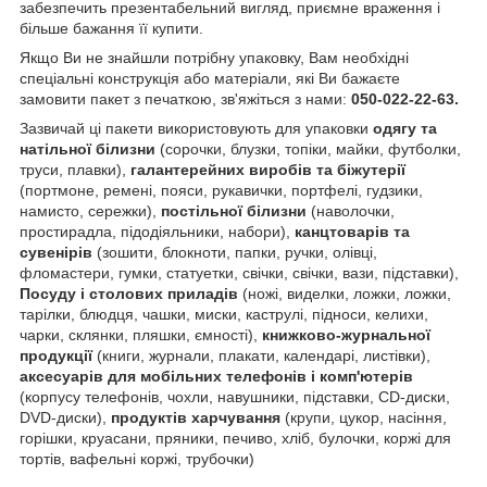
забезпечить презентабельний вигляд, приємне враження і
більше бажання її купити.
Якщо Ви не знайшли потрібну упаковку, Вам необхідні
спеціальні конструкція або матеріали, які Ви бажаєте
замовити пакет з печаткою, зв'яжіться з нами:
050-022-22-63.
Зазвичай ці пакети використовують для упаковки
одягу та
натільної білизни
(сорочки, блузки, топіки, майки, футболки,
труси, плавки),
галантерейних виробів та біжутерії
(портмоне, ремені, пояси, рукавички, портфелі, гудзики,
намисто, сережки),
постільної білизни
(наволочки,
простирадла, підодіяльники, набори),
канцтоварів та
сувенірів
(зошити, блокноти, папки, ручки, олівці,
фломастери, гумки, статуетки, свічки, свічки, вази, підставки),
Посуду і столових приладів
(ножі, виделки, ложки, ложки,
тарілки, блюдця, чашки, миски, каструлі, підноси, келихи,
чарки, склянки, пляшки, ємності),
книжково-журнальної
продукції
(книги, журнали, плакати, календарі, листівки),
аксесуарів для мобільних телефонів і комп'ютерів
(корпусу телефонів, чохли, навушники, підставки, CD-диски,
DVD-диски),
продуктів харчування
(крупи, цукор, насіння,
горішки, круасани, пряники, печиво, хліб, булочки, коржі для
тортів, вафельні коржі, трубочки)