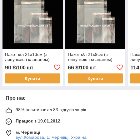
Пакет к/л 21х13см (з
Пакет к/л 21х9см (з
Паке
липучкою і клапаном)
липучкою і клапаном)
липу
90
66
114
₴/100 шт.
₴/100 шт.
Купити
Купити
Про нас
98% позитивних з 83 відгуків за рік
Працює з 19.01.2012
м. Чернівці
вул.Комарова, 1, Чернівці, Україна