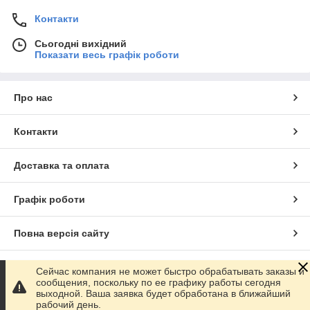
Контакти
Сьогодні вихідний
Показати весь графік роботи
Про нас
Контакти
Доставка та оплата
Графік роботи
Повна версія сайту
Сайт створено на маркетплейсі
Prom.ua
Сейчас компания не может быстро обрабатывать заказы и
сообщения, поскольку по ее графику работы сегодня
выходной. Ваша заявка будет обработана в ближайший
Політика конфіденційності
рабочий день.