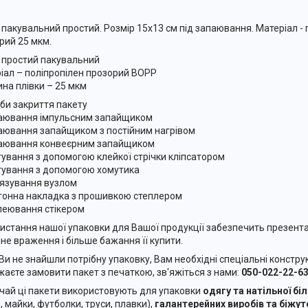
 пакувальний простий. Розмір 15x13 см під запаювання. Матеріал -
рий 25 мкм.
 простий пакувальний
іал – поліпропілен прозорий BOPP
на плівки – 25 мкм
би закриття пакету
аювання імпульсним запайщиком
аювання запайщиком з постійним нагрівом
аювання конвеєрним запайщиком
гування з допомогою клейкої стрічки кліпсатором
гування з допомогою хомутика
'язування вузлом
тонна накладка з прошивкою степлером
леювання стікером
истання нашої упаковки для Вашої продукції забезпечить презент
не враження і більше бажання її купити.
Ви не знайшли потрібну упаковку, Вам необхідні спеціальні конструк
жаєте замовити пакет з печаткою, зв'яжіться з нами:
050-022-22-63
чай ці пакети використовують для упаковки
одягу та натільної бі
, майки, футболки, труси, плавки),
галантерейних виробів та біжуте