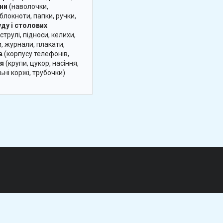
зни
(наволочки,
блокноти, папки, ручки,
ду і столових
трулі, підноси, келихи,
, журнали, плакати,
в
(корпусу телефонів,
ня
(крупи, цукор, насіння,
ьні коржі, трубочки)