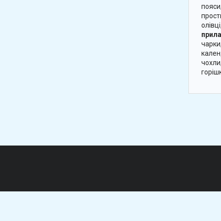
пояси
прост
олівці
прила
чарки
календ
чохли
горішк