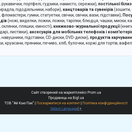
, рукавички, портфелі, гудзики, намисто, сережки),
постільної біли
ирадла, підодіяльники, набори),
канцтоварів та сувенірів
(зошити, 
, фломастери, гумки, статуетки, свічки, свічки, вази, підставки),
Посу
дів
(ножі, виделки, ложки, ложки, тарілки, блюдця, чашки, миски, кас
, склянки, пляшки, ємності),
книжково-журнальної продукції
(книги
арі, листівки),
аксесуарів для мобільних телефонів і комп'ютері
, навушники, підставки, CD-диски, DVD-диски),
продуктів харчуван
и, круасани, пряники, печиво, хліб, булочки, коржі для тортів, вафел
Сайт створений на маркетплейсі
Prom.ua
Продавець на Bigl.ua
ТОВ "Ай Кью Пак" |
Поскаржитися на контент
|
Політика конфіденційності
Select Language
▼