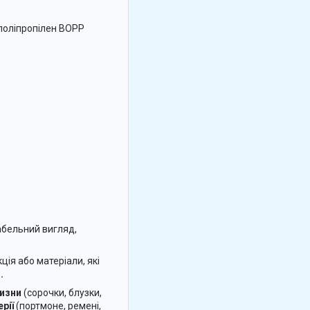
 поліпропілен BOPP
абельний вигляд,
ція або матеріали, які
.
лизни
(сорочки, блузки,
рії
(портмоне, ремені,