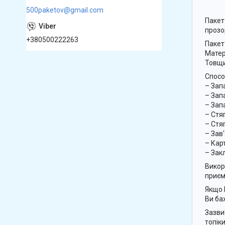
500paketov@gmail.com
Пакет
прозо
+380500222263
Пакет
Матер
Товщи
Спосо
– Зап
– Зап
– Зап
– Стя
– Стя
– Зав
– Кар
– Зак
Викор
приєм
Якщо 
Ви ба
Зазви
топіки