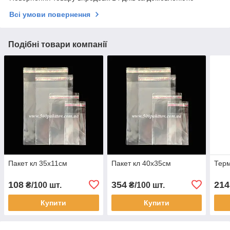
Всі умови повернення
Подібні товари компанії
Пакет кл 35х11см
Пакет кл 40х35см
Терм
108
354
214
₴/100 шт.
₴/100 шт.
Купити
Купити