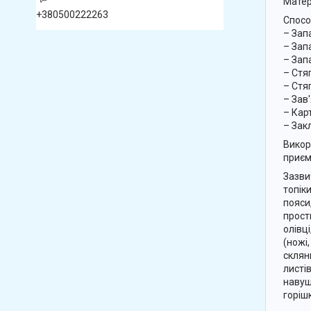
Матер
+380500222263
Спосо
– Зап
– Зап
– Зап
– Стя
– Стя
– Зав
– Кар
– Зак
Викор
приєм
Зазви
топіки
пояси
прост
олівці
(ножі,
склян
листі
навуш
горішк