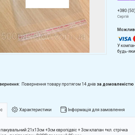
+380 (50
Сергій
У компан
будь-яки
повернення товару протягом 14 днів
за домовленістю
с
Характеристики
Інформація для замовлення
 пакувальний 21х13см +3см європідвіс + 3см клапан +кл. стрічка