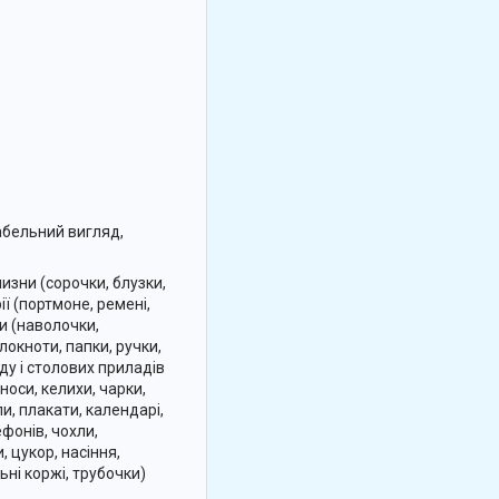
абельний вигляд,
изни (сорочки, блузки,
ії (портмоне, ремені,
ни (наволочки,
локноти, папки, ручки,
уду і столових приладів
носи, келихи, чарки,
и, плакати, календарі,
ефонів, чохли,
 цукор, насіння,
ьні коржі, трубочки)