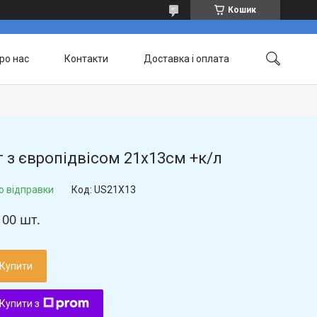
Кошик
ро нас
Контакти
Доставка і оплата
 з європідвісом 21х13см +к/л
о відправки
Код:
US21X13
100 шт.
Купити
Купити з