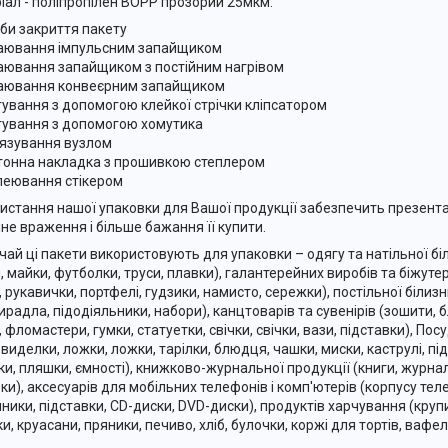
іал - поліпропілен BOPP прозорий 25мкм.
би закриття пакету
аювання імпульсним запайщиком
аювання запайщиком з постійним нагрівом
аювання конвеєрним запайщиком
гування з допомогою клейкої стрічки кліпсатором
гування з допомогою хомутика
'язування вузлом
тонна накладка з прошивкою степлером
леювання стікером
истання нашої упаковки для Вашої продукції забезпечить презент
не враження і більше бажання її купити.
чай ці пакети використовують для упаковки – одягу та натільної біл
, майки, футболки, труси, плавки), галантерейних виробів та біжутер
, рукавички, портфелі, гудзики, намисто, сережки), постільної білиз
ирадла, підодіяльники, набори), канцтоварів та сувенірів (зошити, б
, фломастери, гумки, статуетки, свічки, свічки, вази, підставки), Пос
 виделки, ложки, ложки, тарілки, блюдця, чашки, миски, каструлі, під
ки, пляшки, ємності), книжково-журнальної продукції (книги, журнал
вки), аксесуарів для мобільних телефонів і комп'ютерів (корпусу тел
ники, підставки, CD-диски, DVD-диски), продуктів харчування (крупи,
и, круасани, пряники, печиво, хліб, булочки, коржі для тортів, вафел