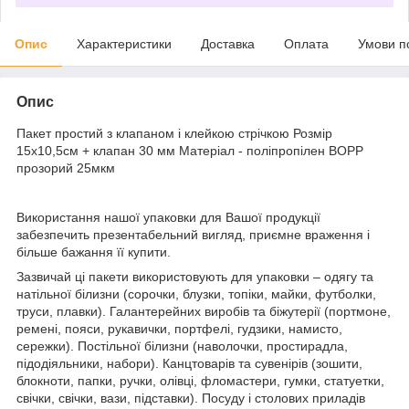
Опис
Характеристики
Доставка
Оплата
Умови п
Опис
Пакет простий з клапаном і клейкою стрічкою Розмір
15х10,5см + клапан 30 мм Матеріал - поліпропілен BOPP
прозорий 25мкм
Використання нашої упаковки для Вашої продукції
забезпечить презентабельний вигляд, приємне враження і
більше бажання її купити.
Зазвичай ці пакети використовують для упаковки – одягу та
натільної білизни (сорочки, блузки, топіки, майки, футболки,
труси, плавки). Галантерейних виробів та біжутерії (портмоне,
ремені, пояси, рукавички, портфелі, гудзики, намисто,
сережки). Постільної білизни (наволочки, простирадла,
підодіяльники, набори). Канцтоварів та сувенірів (зошити,
блокноти, папки, ручки, олівці, фломастери, гумки, статуетки,
свічки, свічки, вази, підставки). Посуду і столових приладів