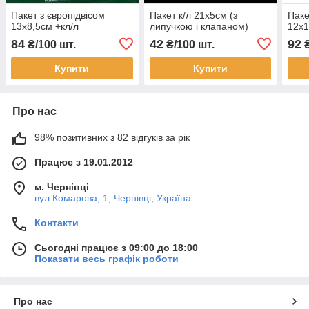
Пакет з європідвісом
Пакет к/л 21х5см (з
Паке
13х8,5см +кл/л
липучкою і клапаном)
12х
84
42
92
₴/100 шт.
₴/100 шт.
₴
Купити
Купити
Про нас
98% позитивних з 82 відгуків за рік
Працює з 19.01.2012
м. Чернівці
вул.Комарова, 1, Чернівці, Україна
Контакти
Сьогодні працює з 09:00 до 18:00
Показати весь графік роботи
Про нас