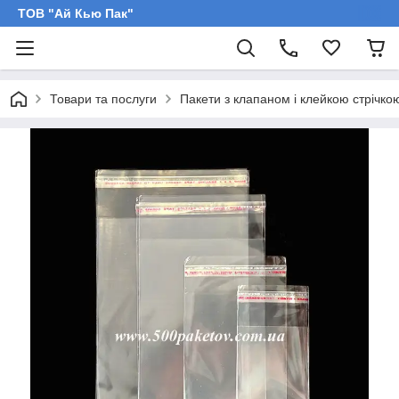
ТОВ "Ай Кью Пак"
Товари та послуги
Пакети з клапаном і клейкою стрічко