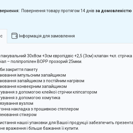
повернення товару протягом 14 днів
за домовленістю
с
Інформація для замовлення
 пакувальний 30х8см +3см європідвіс +2,5 (3см) клапан +кл. стрічка
іал – поліпропілен BOPP прозорий 25мкм.
би закриття пакету
аювання імпульсним запайщиком
аювання запайщиком з постійним нагрівом
аювання конвеєрним запайщиком
гування з допомогою клейкої стрічки кліпсатором
гування з допомогою хомутика
'язування вузлом
тонна накладка з прошивкою степлером
леювання стікером
истання нашої упаковки для Вашої продукції забезпечить презент
не враження і більше бажання її купити.