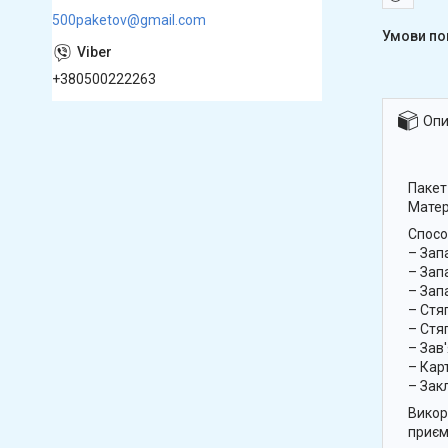
500paketov@gmail.com
+380500222263
Опи
Пакет
Матер
Спосо
– Зап
– Зап
– Зап
– Стя
– Стя
– Зав
– Кар
– Зак
Викор
приєм