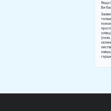
Якщо 
Ви ба
Зазви
топіки
пояси
прост
олівці
(ножі,
склян
листі
навуш
горішк