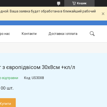
Кошик
одной. Ваша заявка будет обработана в ближайший рабочий
ро нас
Контакти
Доставка і оплата
 з європідвісом 30х8см +кл/л
о відправки
Код:
US30X8
100 шт.
Купити