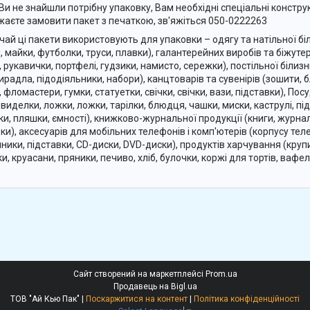
Ви не знайшли потрібну упаковку, Вам необхідні спеціальні конструк
жаєте замовити пакет з печаткою, зв'яжіться 050-0222263
чай ці пакети використовують для упаковки – одягу та натільної біл
, майки, футболки, труси, плавки), галантерейних виробів та біжутер
, рукавички, портфелі, гудзики, намисто, сережки), постільної білиз
ирадла, підодіяльники, набори), канцтоварів та сувенірів (зошити, б
, фломастери, гумки, статуетки, свічки, свічки, вази, підставки), Пос
 виделки, ложки, ложки, тарілки, блюдця, чашки, миски, каструлі, під
ки, пляшки, ємності), книжково-журнальної продукції (книги, журнал
вки), аксесуарів для мобільних телефонів і комп'ютерів (корпусу тел
ники, підставки, CD-диски, DVD-диски), продуктів харчування (крупи,
и, круасани, пряники, печиво, хліб, булочки, коржі для тортів, вафел
Сайт створений на маркетплейсі
Prom.ua
Продавець на Bigl.ua
ТОВ "Ай Кью Пак" |
Поскаржитися на контент
|
Політика конфіденційності