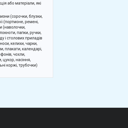
ція або матеріали, які
изни (сорочки, блузки,
ії (портмоне, ремені,
ни (наволочки,
локноти, папки, ручки,
уду і столових приладів
носи, келихи, чарки,
и, плакати, календарі,
ефонів, чохли,
 цукор, насіння,
ьні коржі, трубочки)