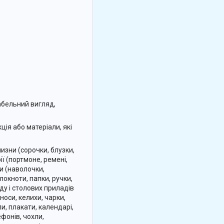
абельний вигляд,
ція або матеріали, які
изни (сорочки, блузки,
ії (портмоне, ремені,
ни (наволочки,
локноти, папки, ручки,
уду і столових приладів
носи, келихи, чарки,
и, плакати, календарі,
ефонів, чохли,