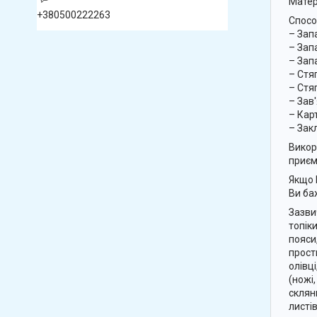
Матер
+380500222263
Спосо
– Зап
– Зап
– Зап
– Стя
– Стя
– Зав
– Кар
– Зак
Викор
приєм
Якщо 
Ви ба
Зазви
топіки
пояси
прост
олівці
(ножі,
склян
листі