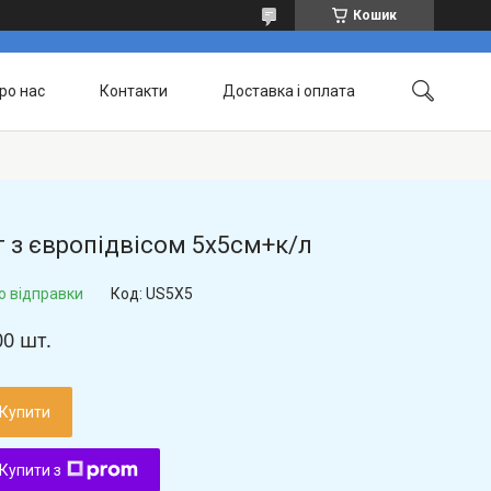
Кошик
ро нас
Контакти
Доставка і оплата
 з європідвісом 5х5см+к/л
о відправки
Код:
US5X5
00 шт.
Купити
Купити з