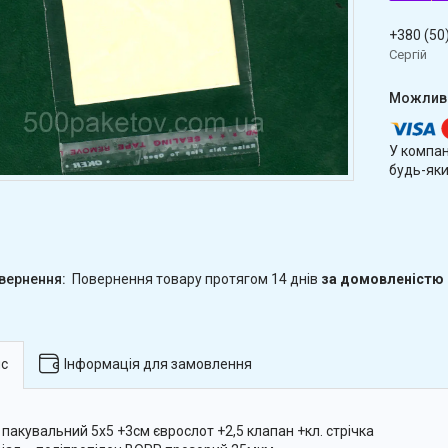
+380 (50
Сергій
У компан
будь-яки
повернення товару протягом 14 днів
за домовленістю
с
Інформація для замовлення
 пакувальний 5х5 +3см єврослот +2,5 клапан +кл. стрічка