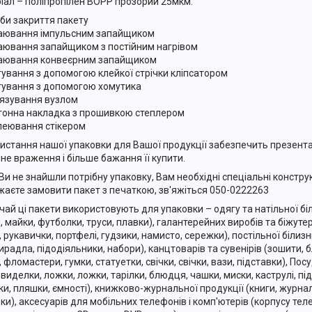
іал – поліпропілен BOPP прозорий 25мкм.
би закриття пакету
аювання імпульсним запайщиком
аювання запайщиком з постійним нагрівом
аювання конвеєрним запайщиком
гування з допомогою клейкої стрічки кліпсатором
гування з допомогою хомутика
'язування вузлом
тонна накладка з прошивкою степлером
леювання стікером
истання нашої упаковки для Вашої продукції забезпечить презент
не враження і більше бажання її купити.
Ви не знайшли потрібну упаковку, Вам необхідні спеціальні конструк
жаєте замовити пакет з печаткою, зв'яжіться 050-0222263
чай ці пакети використовують для упаковки – одягу та натільної біл
, майки, футболки, труси, плавки), галантерейних виробів та біжутер
, рукавички, портфелі, гудзики, намисто, сережки), постільної білиз
ирадла, підодіяльники, набори), канцтоварів та сувенірів (зошити, б
, фломастери, гумки, статуетки, свічки, свічки, вази, підставки), Пос
 виделки, ложки, ложки, тарілки, блюдця, чашки, миски, каструлі, під
ки, пляшки, ємності), книжково-журнальної продукції (книги, журнал
вки), аксесуарів для мобільних телефонів і комп'ютерів (корпусу тел