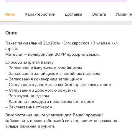
Опис
Характеристики
Доставка
Оплата
Умови п
Опис
Пакет пакувальний 21х10см +3см єврослот +3 клапан +кл.
стрічка
Матеріал – поліпропілен BOPP прозорий 25мкм.
Способи закриття пакету
– Запаювання імпульсним запайщиком
– Запаювання запайщиком з постійним нагрівом
– Запаювання конвеєрним запайщиком
– Стягування з допомогою клейкої стрічки кліпсатором
– Стягування з допомогою хомутика
– Зав'язування вузлом
– Картонна накладка з прошивкою степлером
– Заклеювання стікером
Використання нашої упаковки для Вашої продукції
забезпечить презентабельний вигляд, приємне враження і
більше бажання її купити.