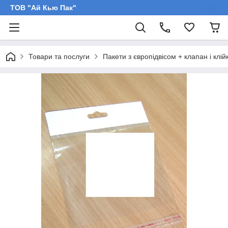
ТОВ "Ай Кью Пак"
Товари та послуги
Пакети з європідвісом + клапан і клій