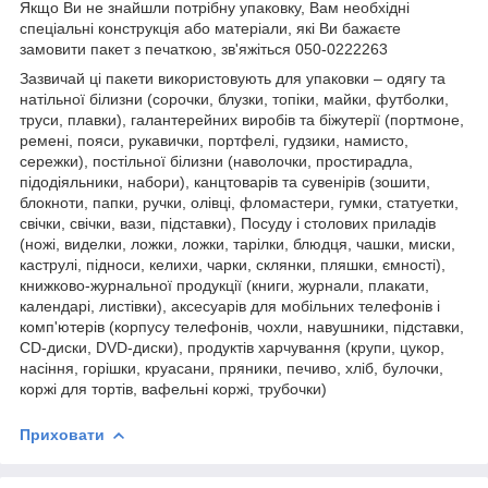
Якщо Ви не знайшли потрібну упаковку, Вам необхідні
спеціальні конструкція або матеріали, які Ви бажаєте
замовити пакет з печаткою, зв'яжіться 050-0222263
Зазвичай ці пакети використовують для упаковки – одягу та
натільної білизни (сорочки, блузки, топіки, майки, футболки,
труси, плавки), галантерейних виробів та біжутерії (портмоне,
ремені, пояси, рукавички, портфелі, гудзики, намисто,
сережки), постільної білизни (наволочки, простирадла,
підодіяльники, набори), канцтоварів та сувенірів (зошити,
блокноти, папки, ручки, олівці, фломастери, гумки, статуетки,
свічки, свічки, вази, підставки), Посуду і столових приладів
(ножі, виделки, ложки, ложки, тарілки, блюдця, чашки, миски,
каструлі, підноси, келихи, чарки, склянки, пляшки, ємності),
книжково-журнальної продукції (книги, журнали, плакати,
календарі, листівки), аксесуарів для мобільних телефонів і
комп'ютерів (корпусу телефонів, чохли, навушники, підставки,
CD-диски, DVD-диски), продуктів харчування (крупи, цукор,
насіння, горішки, круасани, пряники, печиво, хліб, булочки,
коржі для тортів, вафельні коржі, трубочки)
Приховати