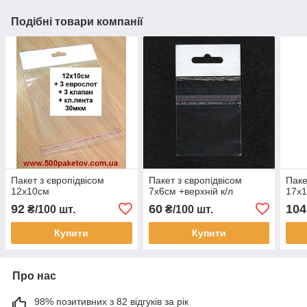
Подібні товари компанії
Пакет з європідвісом
Пакет з європідвісом
Паке
12х10см
7х6см +верхній к/л
17х1
92
60
104
₴/100 шт.
₴/100 шт.
Купити
Купити
Про нас
98% позитивних з 82 відгуків за рік