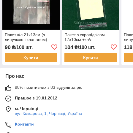
Пакет к/л 21х13см (з
Пакет з європідвісом
Паке
липучкою і клапаном)
17х10см +кл/л
липу
90
104
118
₴/100 шт.
₴/100 шт.
Купити
Купити
Про нас
98% позитивних з 83 відгуків за рік
Працює з 19.01.2012
м. Чернівці
вул.Комарова, 1, Чернівці, Україна
Контакти