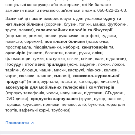
спеціальні конструкція або матеріали, які Ви бажаєте
замовити пакет з печаткою, зв'яжіться з нами: 050-022-22-63.
Зазвичай ці пакети використовують для упаковки
одягу та
натільної білизни
(сорочки, блузки, топіки, майки, футболки,
труси, плавки),
галантерейних виробів та біжутерії
(портмоне, ремені, пояси, рукавички, портфелі, гудзики,
намисто, сережки),
постільної білизни
(наволочки,
простирадла, підодіяльники, набори),
канцтоварів та
сувенірів
(зошити, блокноти, папки, ручки, олівці,
фломастери, гумки, статуетки, свічки, свічки, вази, підставки),
Посуду і столових приладів
(ножі, виделки, ложки, ложки,
тарілки, блюдця, чашки, миски, каструлі, підноси, келихи,
чарки, склянки, пляшки, ємності),
книжково-журнальної
продукції
(книги, журнали, плакати, календарі, листівки),
аксесуарів для мобільних телефонів і комп'ютерів
(корпусу телефонів, чохли, навушники, підставки, CD-диски,
DVD-диски),
продуктів харчування
(крупи, цукор, насіння,
горішки, круасани, пряники, печиво, хліб, булочки, коржі для
тортів, вафельні коржі, трубочки)
Приховати