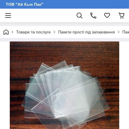
ТОВ "Ай Кью Пак"
Товари та послуги
Пакети прості під запаювання
Пак