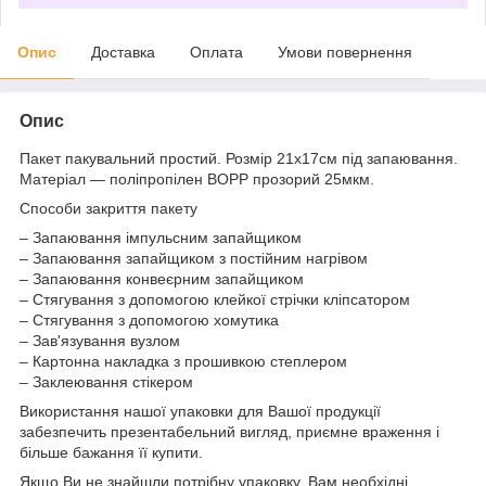
Опис
Доставка
Оплата
Умови повернення
Опис
Пакет пакувальний простий. Розмір 21х17см під запаювання.
Матеріал ― поліпропілен BOPP прозорий 25мкм.
Способи закриття пакету
– Запаювання імпульсним запайщиком
– Запаювання запайщиком з постійним нагрівом
– Запаювання конвеєрним запайщиком
– Стягування з допомогою клейкої стрічки кліпсатором
– Стягування з допомогою хомутика
– Зав'язування вузлом
– Картонна накладка з прошивкою степлером
– Заклеювання стікером
Використання нашої упаковки для Вашої продукції
забезпечить презентабельний вигляд, приємне враження і
більше бажання її купити.
Якщо Ви не знайшли потрібну упаковку, Вам необхідні