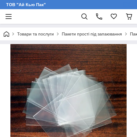
ТОВ "Ай Кью Пак"
Товари та послуги
Пакети прості під запаювання
Пак