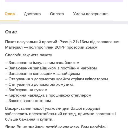
Опис
Доставка
Оплата
Умови повернення
Опис
Пакет пакувальний простий. Розмір 21х16см під запаювання.
Матеріал ― поліпропілен BOPP прозорий 25мкм.
Способи закриття пакету
– Запаювання імпульсним запайщиком
– Запаювання запайщиком з постійним нагрівом
– Запаювання конвеєрним запайщиком
– Стягування з допомогою клейкої стрічки кліпсатором
– Стягування з допомогою хомутика
– Зав'язування вузлом
– Картонна накладка з прошивкою степлером
– Заклеювання стікером
Використання нашої упаковки для Вашої продукції
забезпечить презентабельний вигляд, приємне враження і
більше бажання її купити.
Якщо Ви не знайшли потрібну упаковку, Вам необхідні