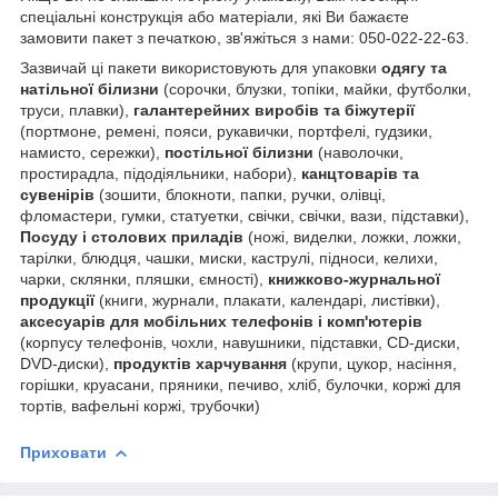
спеціальні конструкція або матеріали, які Ви бажаєте
замовити пакет з печаткою, зв'яжіться з нами: 050-022-22-63.
Зазвичай ці пакети використовують для упаковки
одягу та
натільної білизни
(сорочки, блузки, топіки, майки, футболки,
труси, плавки),
галантерейних виробів та біжутерії
(портмоне, ремені, пояси, рукавички, портфелі, гудзики,
намисто, сережки),
постільної білизни
(наволочки,
простирадла, підодіяльники, набори),
канцтоварів та
сувенірів
(зошити, блокноти, папки, ручки, олівці,
фломастери, гумки, статуетки, свічки, свічки, вази, підставки),
Посуду і столових приладів
(ножі, виделки, ложки, ложки,
тарілки, блюдця, чашки, миски, каструлі, підноси, келихи,
чарки, склянки, пляшки, ємності),
книжково-журнальної
продукції
(книги, журнали, плакати, календарі, листівки),
аксесуарів для мобільних телефонів і комп'ютерів
(корпусу телефонів, чохли, навушники, підставки, CD-диски,
DVD-диски),
продуктів харчування
(крупи, цукор, насіння,
горішки, круасани, пряники, печиво, хліб, булочки, коржі для
тортів, вафельні коржі, трубочки)
Приховати