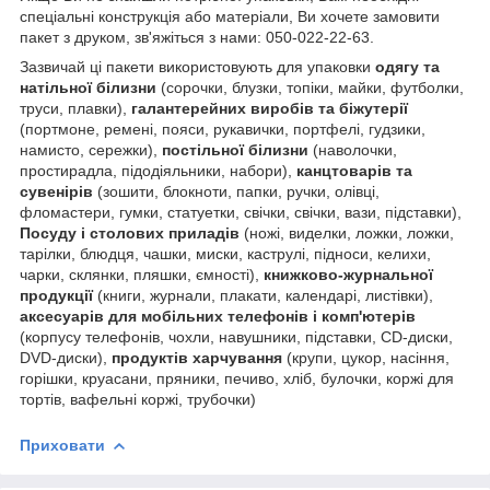
спеціальні
конструкція
або
матеріали
,
Ви
хочете
замовити
пакет
з
друком
,
зв'яжіться
з
нами
:
050-022-22-63
.
Зазвичай ці пакети використовують для упаковки
одягу та
натільної білизни
(сорочки, блузки, топіки, майки, футболки,
труси, плавки),
галантерейних виробів та біжутерії
(портмоне, ремені, пояси, рукавички, портфелі, гудзики,
намисто, сережки),
постільної білизни
(наволочки,
простирадла, підодіяльники, набори),
канцтоварів та
сувенірів
(зошити, блокноти, папки, ручки, олівці,
фломастери, гумки, статуетки, свічки, свічки, вази, підставки),
Посуду і столових приладів
(ножі, виделки, ложки, ложки,
тарілки, блюдця, чашки, миски, каструлі, підноси, келихи,
чарки, склянки, пляшки, ємності),
книжково-журнальної
продукції
(книги, журнали, плакати, календарі, листівки),
аксесуарів для мобільних телефонів і комп'ютерів
(корпусу телефонів, чохли, навушники, підставки, CD-диски,
DVD-диски),
продуктів харчування
(крупи, цукор, насіння,
горішки, круасани, пряники, печиво, хліб, булочки, коржі для
тортів, вафельні коржі, трубочки)
Приховати