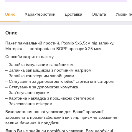
Опис
Характеристики
Доставка
Оплата
Умови п
Опис
Пакет пакувальний простий. Розмір 9х6,5см під запайку.
Матеріал ― поліпропілен BOPP прозорий 25 мкм.
Способи закриття пакету:
– Запайка імпульсним запайщиком
– Запайка запайщиком з постійним нагрівом
– Запайка конвеєрним запайщиком
– Стягування за допомогою клейкої стрічки кліпсатором
– Стягування за допомогою хомутика
– Зав`язування вузлом
– Картонна накладка з прошивкою степлером
– Заклеювання стікером
Використання
нашої
упаковки
для
Вашої
продукції
забезпечить
презентабельний
вигляд
,
приємне
враження
і
велике бажання
її
придбати
.
Якщо
Ви
не знайшли
потрібної
упаковки
,
Вам
необхідні