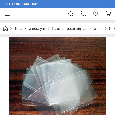
ТОВ "Ай Кью Пак"
Товари та послуги
Пакети прості під запаювання
Пак