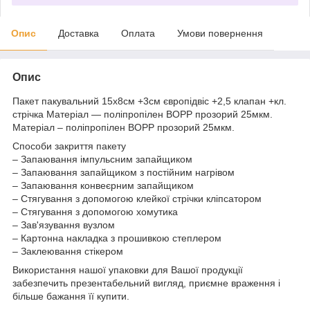
Опис
Доставка
Оплата
Умови повернення
Опис
Пакет пакувальний 15х8см +3см європідвіс +2,5 клапан +кл.
стрічка Матеріал ― поліпропілен BOPP прозорий 25мкм.
Матеріал – поліпропілен BOPP прозорий 25мкм.
Способи закриття пакету
– Запаювання імпульсним запайщиком
– Запаювання запайщиком з постійним нагрівом
– Запаювання конвеєрним запайщиком
– Стягування з допомогою клейкої стрічки кліпсатором
– Стягування з допомогою хомутика
– Зав'язування вузлом
– Картонна накладка з прошивкою степлером
– Заклеювання стікером
Використання нашої упаковки для Вашої продукції
забезпечить презентабельний вигляд, приємне враження і
більше бажання її купити.