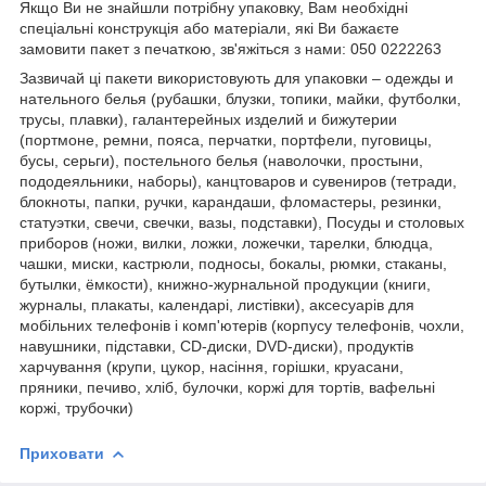
Якщо Ви не знайшли потрібну упаковку, Вам необхідні
спеціальні конструкція або матеріали, які Ви бажаєте
замовити пакет з печаткою, зв'яжіться з нами: 050 0222263
Зазвичай ці пакети використовують для упаковки – одежды и
нательного белья (рубашки, блузки, топики, майки, футболки,
трусы, плавки), галантерейных изделий и бижутерии
(портмоне, ремни, пояса, перчатки, портфели, пуговицы,
бусы, серьги), постельного белья (наволочки, простыни,
пододеяльники, наборы), канцтоваров и сувениров (тетради,
блокноты, папки, ручки, карандаши, фломастеры, резинки,
статуэтки, свечи, свечки, вазы, подставки), Посуды и столовых
приборов (ножи, вилки, ложки, ложечки, тарелки, блюдца,
чашки, миски, кастрюли, подносы, бокалы, рюмки, стаканы,
бутылки, ёмкости), книжно-журнальной продукции (книги,
журналы, плакаты, календарі, листівки), аксесуарів для
мобільних телефонів і комп'ютерів (корпусу телефонів, чохли,
навушники, підставки, CD-диски, DVD-диски), продуктів
харчування (крупи, цукор, насіння, горішки, круасани,
пряники, печиво, хліб, булочки, коржі для тортів, вафельні
коржі, трубочки)
Приховати