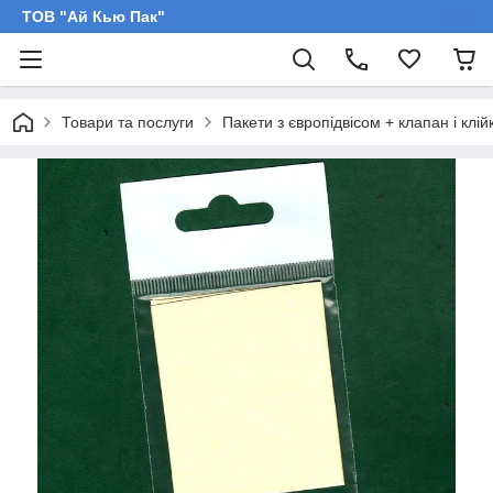
ТОВ "Ай Кью Пак"
Товари та послуги
Пакети з європідвісом + клапан і клій