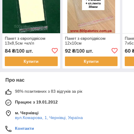
Пакет з європідвісом
Пакет з європідвісом
Паке
13х8,5см +кл/л
12х10см
7х6с
84
92
60
₴/100 шт.
₴/100 шт.
₴
Купити
Купити
Про нас
98% позитивних з 83 відгуків за рік
Працює з 19.01.2012
м. Чернівці
вул.Комарова, 1, Чернівці, Україна
Контакти