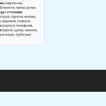
зни
(наволочки,
блокноти, папки, ручки,
ду і столових
трулі, підноси, келихи,
, журнали, плакати,
в
(корпусу телефонів,
ня
(крупи, цукор, насіння,
ьні коржі, трубочки)