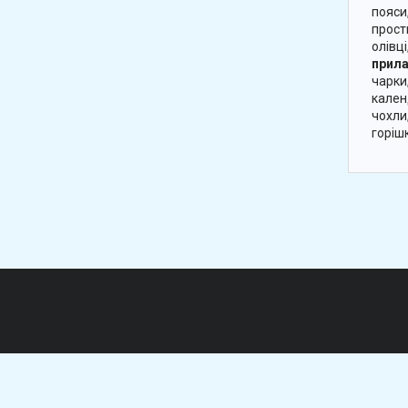
пояси
прост
олівці
прила
чарки
календ
чохли
горішк