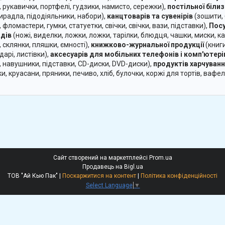
, рукавички, портфелі, гудзики, намисто, сережки),
постільної біли
ирадла, підодіяльники, набори),
канцтоварів та сувенірів
(зошити, 
, фломастери, гумки, статуетки, свічки, свічки, вази, підставки),
Посу
дів
(ножі, виделки, ложки, ложки, тарілки, блюдця, чашки, миски, кас
, склянки, пляшки, ємності),
книжково-журнальної продукції
(книги
арі, листівки),
аксесуарів для мобільних телефонів і комп'ютері
, навушники, підставки, CD-диски, DVD-диски),
продуктів харчуван
и, круасани, пряники, печиво, хліб, булочки, коржі для тортів, вафел
Сайт створений на маркетплейсі
Prom.ua
Продавець на Bigl.ua
ТОВ "Ай Кью Пак" |
Поскаржитися на контент
|
Політика конфіденційності
Select Language
▼