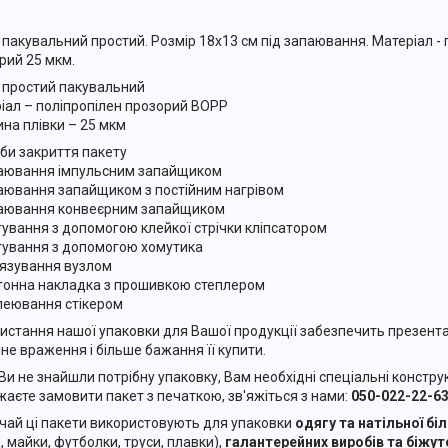
 пакувальний простий. Розмір 18x13 см під запаювання. Матеріал -
рий 25 мкм.
 простий пакувальний
іал – поліпропілен прозорий BOPP
на плівки – 25 мкм
би закриття пакету
аювання імпульсним запайщиком
аювання запайщиком з постійним нагрівом
аювання конвеєрним запайщиком
гування з допомогою клейкої стрічки кліпсатором
гування з допомогою хомутика
'язування вузлом
тонна накладка з прошивкою степлером
леювання стікером
истання нашої упаковки для Вашої продукції забезпечить презент
не враження і більше бажання її купити.
Ви не знайшли потрібну упаковку, Вам необхідні спеціальні конструк
жаєте замовити пакет з печаткою, зв'яжіться з нами:
050-022-22-63
чай ці пакети використовують для упаковки
одягу та натільної бі
, майки, футболки, труси, плавки),
галантерейних виробів та біжуте