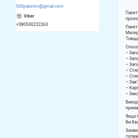
500paketov@gmail.com
Пакет
прозо
+380500222263
Пакет
Матер
Товщи
Спосо
– Зап
– Зап
– Зап
– Стя
– Стя
– Зав
– Кар
– Зак
Викор
приєм
Якщо 
Ви ба
Зазви
топіки