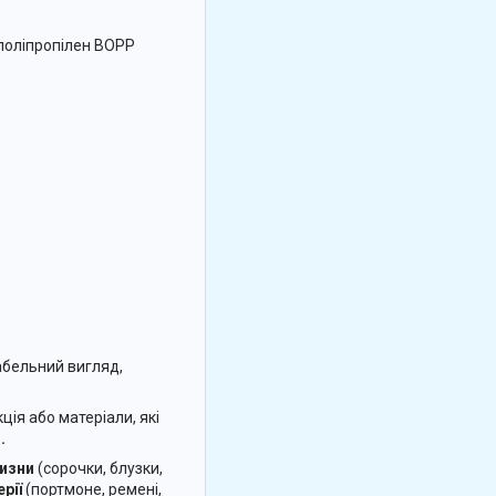
 поліпропілен BOPP
абельний вигляд,
ція або матеріали, які
.
лизни
(сорочки, блузки,
рії
(портмоне, ремені,