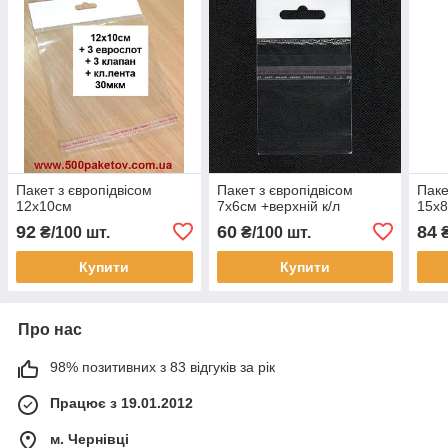
Пакет з європідвісом
Пакет з європідвісом
Паке
12х10см
7х6см +верхній к/л
15х8
92
60
84
₴/100 шт.
₴/100 шт.
₴
Купити
Купити
Про нас
98% позитивних з 83 відгуків за рік
Працює з 19.01.2012
м. Чернівці