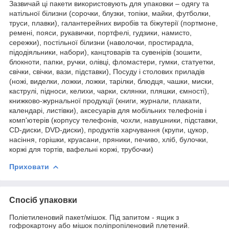
Зазвичай ці пакети використовують для упаковки – одягу та
натільної білизни (сорочки, блузки, топіки, майки, футболки,
труси, плавки), галантерейних виробів та біжутерії (портмоне,
ремені, пояси, рукавички, портфелі, гудзики, намисто,
сережки), постільної білизни (наволочки, простирадла,
підодіяльники, набори), канцтоварів та сувенірів (зошити,
блокноти, папки, ручки, олівці, фломастери, гумки, статуетки,
свічки, свічки, вази, підставки), Посуду і столових приладів
(ножі, виделки, ложки, ложки, тарілки, блюдця, чашки, миски,
каструлі, підноси, келихи, чарки, склянки, пляшки, ємності),
книжково-журнальної продукції (книги, журнали, плакати,
календарі, листівки), аксесуарів для мобільних телефонів і
комп'ютерів (корпусу телефонів, чохли, навушники, підставки,
CD-диски, DVD-диски), продуктів харчування (крупи, цукор,
насіння, горішки, круасани, пряники, печиво, хліб, булочки,
коржі для тортів, вафельні коржі, трубочки)
Приховати
Спосіб упаковки
Поліетиленовий пакет/мішок. Під запитом - ящик з
гофрокартону або мішок поліпропіленовий плетений.