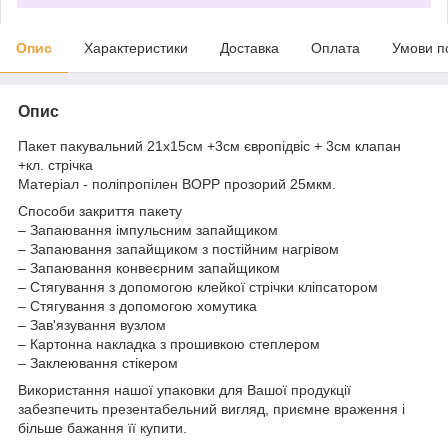
Опис
Характеристики
Доставка
Оплата
Умови п
Опис
Пакет пакувальний 21х15см +3см європідвіс + 3см клапан
+кл. стрічка
Матеріал - поліпропілен BOPP прозорий 25мкм.
Способи закриття пакету
– Запаювання імпульсним запайщиком
– Запаювання запайщиком з постійним нагрівом
– Запаювання конвеєрним запайщиком
– Стягування з допомогою клейкої стрічки кліпсатором
– Стягування з допомогою хомутика
– Зав'язування вузлом
– Картонна накладка з прошивкою степлером
– Заклеювання стікером
Використання нашої упаковки для Вашої продукції
забезпечить презентабельний вигляд, приємне враження і
більше бажання її купити.