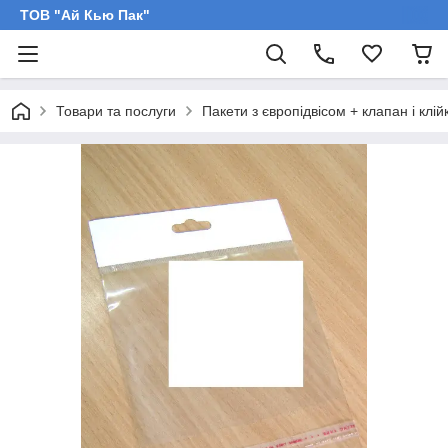
ТОВ "Ай Кью Пак"
Товари та послуги
Пакети з європідвісом + клапан і клій