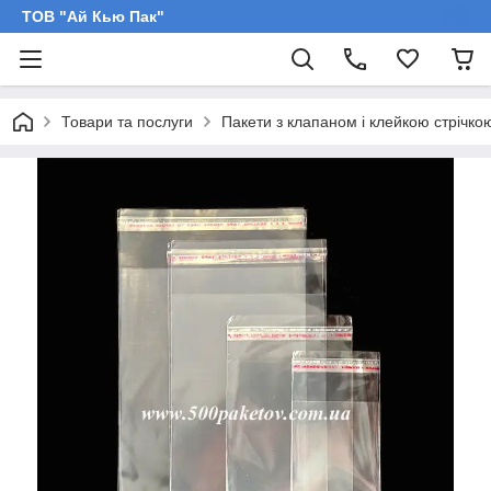
ТОВ "Ай Кью Пак"
Товари та послуги
Пакети з клапаном і клейкою стрічко