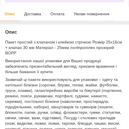
Опис
Доставка
Оплата
Умови повернення
Опис
Пакет простий з клапаном і клейкою стрічкою Розмір 25х16см
+ клапан 30 мм Матеріал - 25мкм поліпропілен прозорий
BOPP
Використання нашої упаковки для Вашої продукції
забезпечить презентабельний вигляд, приємне враження і
більше бажання її купити.
Зазвичай ці пакети використовують для упаковки – одягу та
натільної білизни (сорочки, блузки, топіки, майки, футболки,
труси, плавки), галантерейних виробів та біжутерії (портмоне,
ремені, пояси, рукавички, портфелі, гудзики, намисто,
сережки), постільної білизни (наволочки, простирадла,
підодіяльники, набори), канцтоварів та сувенірів (зошити,
блокноти, папки, ручки, олівці, фломастери, гумки, статуетки,
свічки, свічки, вази, підставки), Посуду і столових приладів
(ножі, виделки, ложки, ложки, тарілки, блюдця, чашки, миски,
каструлі, підноси, келихи, чарки, склянки, пляшки, ємності),