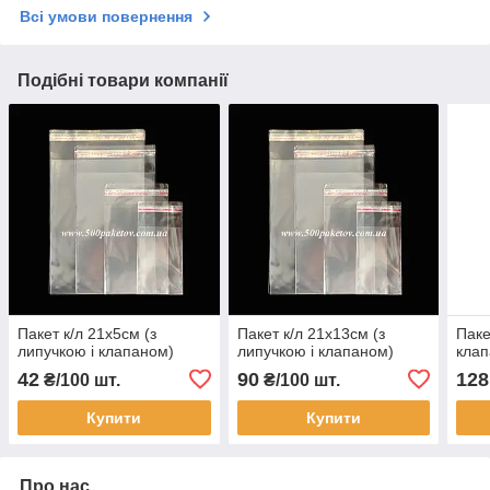
Всі умови повернення
Подібні товари компанії
Пакет к/л 21х5см (з
Пакет к/л 21х13см (з
Паке
липучкою і клапаном)
липучкою і клапаном)
клап
42
90
128
₴/100 шт.
₴/100 шт.
Купити
Купити
Про нас