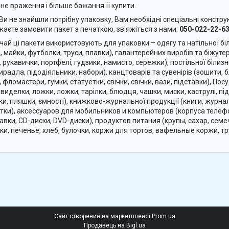
не враження і більше бажання її купити.
Ви не знайшли потрібну упаковку, Вам необхідні спеціальні конструк
жаєте замовити пакет з печаткою, зв'яжіться з нами:
050-022-22-63
чай ці пакети використовують для упаковки – одягу та натільної біл
, майки, футболки, труси, плавки), галантерейних виробів та біжутер
, рукавички, портфелі, гудзики, намисто, сережки), постільної білиз
ирадла, підодіяльники, набори), канцтоварів та сувенірів (зошити, б
, фломастери, гумки, статуетки, свічки, свічки, вази, підставки), Пос
 виделки, ложки, ложки, тарілки, блюдця, чашки, миски, каструлі, під
ки, пляшки, ємності), книжково-журнальної продукції (книги, журна
тки), аксессуаров для мобильников и компьютеров (корпуса телефо
авки, CD-диски, DVD-диски), продуктов питания (крупы, сахар, семе
ки, печенье, хлеб, булочки, коржи для тортов, вафельные коржи, тр
Сайт створений на маркетплейсі
Prom.ua
Продавець на Bigl.ua