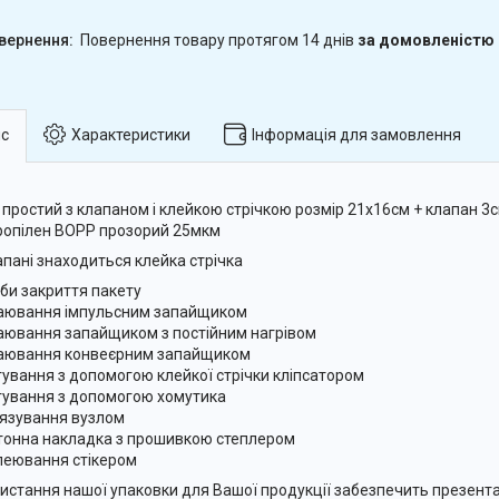
повернення товару протягом 14 днів
за домовленістю
с
Характеристики
Інформація для замовлення
 простий з клапаном і клейкою стрічкою розмір 21х16см + клапан 3с
ропілен BOPP прозорий 25мкм
апані знаходиться клейка стрічка
би закриття пакету
аювання імпульсним запайщиком
аювання запайщиком з постійним нагрівом
аювання конвеєрним запайщиком
гування з допомогою клейкої стрічки кліпсатором
гування з допомогою хомутика
'язування вузлом
тонна накладка з прошивкою степлером
леювання стікером
истання нашої упаковки для Вашої продукції забезпечить презент