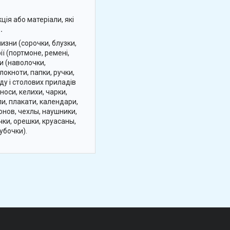
ція або матеріали, які
.
изни (сорочки, блузки,
ії (портмоне, ремені,
ни (наволочки,
локноти, папки, ручки,
уду і столових приладів
носи, келихи, чарки,
ли, плакати, календари,
нов, чехлы, наушники,
чки, орешки, круасаны,
убочки).