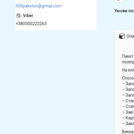
500paketov@gmail.com
+380500222263
Опи
Пакет
поліп
На кл
Спосо
– Зап
– Зап
– Зап
– Стя
– Стя
– Зав
– Кар
– Зак
Викор