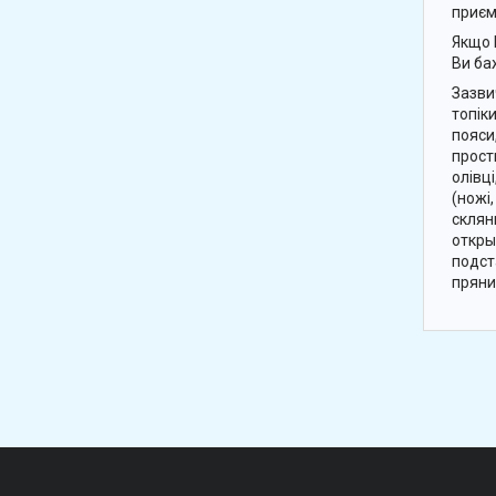
приєм
Якщо 
Ви ба
Зазви
топіки
пояси
прост
олівці
(ножі,
склян
откры
подст
пряни