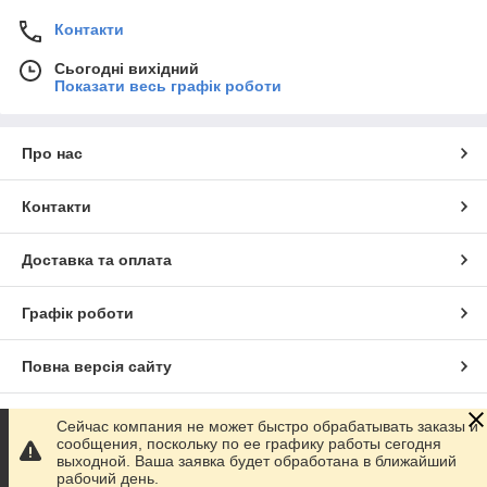
Контакти
Сьогодні вихідний
Показати весь графік роботи
Про нас
Контакти
Доставка та оплата
Графік роботи
Повна версія сайту
Сайт створено на маркетплейсі
Prom.ua
Сейчас компания не может быстро обрабатывать заказы и
сообщения, поскольку по ее графику работы сегодня
выходной. Ваша заявка будет обработана в ближайший
Політика конфіденційності
рабочий день.