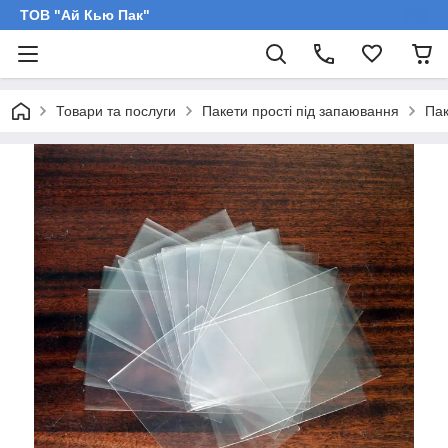
ТОВ "Ай Кью Пак"
Товари та послуги
Пакети прості під запаювання
Пак