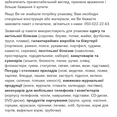
забезпечить презентабельний вигляд, приємне враження і
більше бажання її купити.
Якщо Ви не знайшли потрібну упаковку, Вам необхідні
спеціальні конструкція або матеріали, які Ви бажаєте
замовити пакет з печаткою, зв'яжіться з нами: 050-022-22-63.
Зазвичай ці пакети використовують для упаковки
одягу та
натільної білизни
(сорочки, блузки, топіки, майки, футболки,
труси, плавки),
галантерейних виробів та біжутерії
(портмоне, ремені, пояси, рукавички, портфелі, гудзики,
намисто, сережки),
постільної білизни
(наволочки,
простирадла, підодіяльники, набори),
канцтоварів та
сувенірів
(зошити, блокноти, папки, ручки, олівці,
фломастери, гумки, статуетки, свічки, свічки, вази, підставки),
Посуду і столових приладів
(ножі, виделки, ложки, ложки,
тарілки, блюдця, чашки, миски, каструлі, підноси, келихи,
чарки, склянки, пляшки, ємності),
книжково-журнальної
продукції
(книги, журнали, плакати, календарі, листівки),
аксесуарів для мобільних телефонів і комп'ютерів
(корпусу телефонів, чохли, навушники, підставки, CD-диски,
DVD-диски),
продуктів харчування
(крупи, цукор, насіння,
горішки, круасани, пряники, печиво, хліб, булочки, коржі для
тортів, вафельні коржі, трубочки)